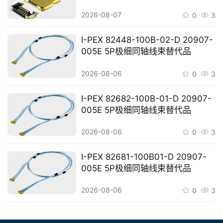
2026-08-07
0
3
I-PEX 82448-100B-02-D 20907-
005E 5P极细同轴线束替代品
2026-08-06
0
3
I-PEX 82682-100B-01-D 20907-
005E 5P极细同轴线束替代品
2026-08-06
0
3
I-PEX 82681-100B01-D 20907-
005E 5P极细同轴线束替代品
2026-08-06
0
3