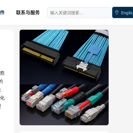
件
联系与服务
Engli
愈
的
关
化
型