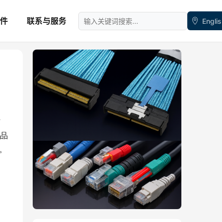
件
联系与服务
Engli
防
品
称。