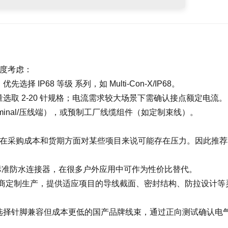
维度考虑：
IP68 等级 系列，如 Multi‑Con‑X/IP68。
选取 2‑20 针规格；电流需求较大场景下需确认接点额定电流。
erminal/压线端），或预制工厂线缆组件（如定制束线）。
异，但在采购成本和货期方面对某些项目来说可能存在压力。因此推
 等标准防水连接器，在很多户外应用中可作为性价比替代。
服务商定制生产，提供适应项目的导线截面、密封结构、防拉设计等
选择针脚兼容但成本更低的国产品牌线束，通过正向测试确认电